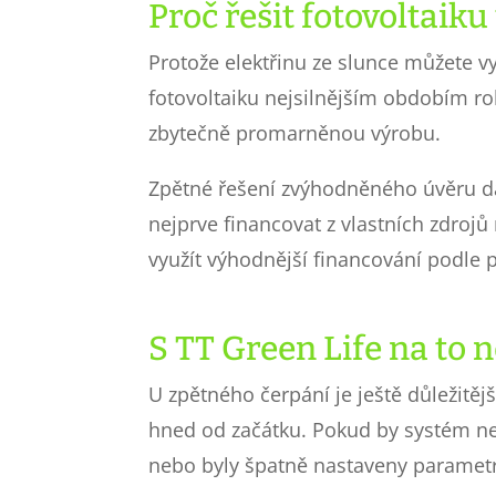
Proč řešit fotovoltaiku
Protože elektřinu ze slunce můžete vy
fotovoltaiku nejsilnějším obdobím r
zbytečně promarněnou výrobu.
Zpětné řešení zvýhodněného úvěru dá
nejprve financovat z vlastních zdro
využít výhodnější financování podle
S TT Green Life na to
U zpětného čerpání je ještě důležitěj
hned od začátku. Pokud by systém n
nebo byly špatně nastaveny parametr