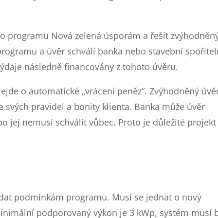
 do programu Nová zelená úsporám a řešit zvýhodněn
rogramu a úvěr schválí banka nebo stavební spořitel
výdaje následně financovány z tohoto úvěru.
. Nejde o automatické „vrácení peněz“. Zvýhodněný úvě
e svých pravidel a bonity klienta. Banka může úvěr
ebo jej nemusí schválit vůbec. Proto je důležité projekt
vídat podmínkám programu. Musí se jednat o nový
. Minimální podporovaný výkon je 3 kWp, systém musí 