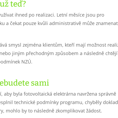
 už teď?
užívat ihned po realizaci. Letní měsíce jsou pro
oku a čekat pouze kvůli administrativě může znamenat
vá smysl zejména klientům, kteří mají možnost reali
jů nebo jiným přechodným způsobem a následně chtějí
 podmínek NZÚ.
 nebudete sami
ší, aby byla fotovoltaická elektrárna navržena správně
esplnil technické podmínky programu, chyběly dokla
y, mohlo by to následně zkomplikovat žádost.