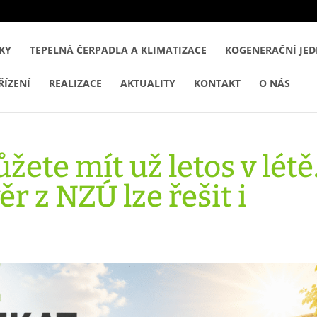
ŠKY
TEPELNÁ ČERPADLA A KLIMATIZACE
KOGENERAČNÍ JED
ŘÍZENÍ
REALIZACE
AKTUALITY
KONTAKT
O NÁS
žete mít už letos v létě
 z NZÚ lze řešit i