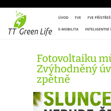
ÚVOD
FVE
FVE PŘÍSTŘE
E-MOBILITA
INTELIGENTNÍ 
Fotovoltaiku mů
Zvýhodněný úvěr
zpětně