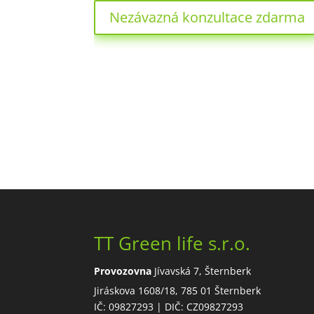
Nezávazná konzultace zdarma
TT Green life s.r.o.
Provozovna
Jívavská 7, Šternberk
Jiráskova 1608/18, 785 01 Šternberk
IČ: 09827293 | DIČ: CZ09827293