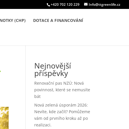
+420 702 120 229
Info@ttgreenlife.cz
NOTKY (CHP)
DOTACE A FINANCOVÁNÍ
Nejnovější
.
příspěvky
Renovační pas NZÚ: Nová
povinnost, které se nemusíte
bát
Nová zelená úsporám 2026:
Nevíte, kde začít? Pomůžeme
vám od prvního kroku až po
realizaci.