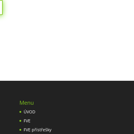
Menu
ÚVOD
FVE
FVE přístřešky