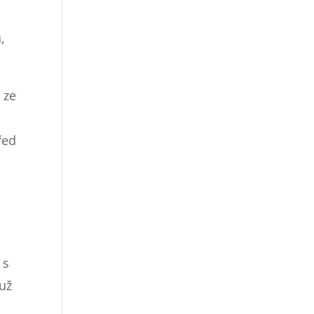
,
 ze
řed
 s
 už