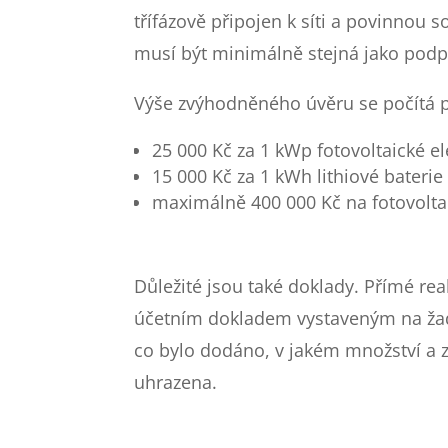
třífázově připojen k síti a povinnou s
musí být minimálně stejná jako pod
Výše zvýhodněného úvěru se počítá po
25 000 Kč za 1 kWp fotovoltaické el
15 000 Kč za 1 kWh lithiové baterie
maximálně 400 000 Kč na fotovolta
Důležité jsou také doklady. Přímé re
účetním dokladem vystaveným na žada
co bylo dodáno, v jakém množství a z
uhrazena.