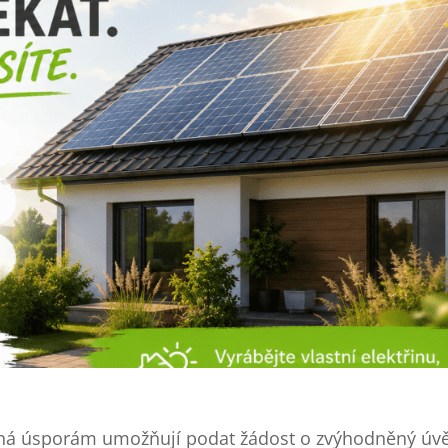
á úsporám umožňují podat žádost o zvýhodněný úv