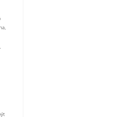
ý
na,
r
být