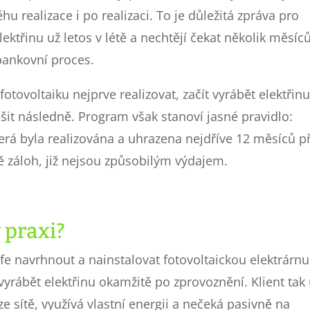
hu realizace i po realizaci. To je důležitá zpráva pro
elektřinu už letos v létě a nechtějí čekat několik měsíců
bankovní proces.
otovoltaiku nejprve realizovat, začít vyrábět elektřinu
šit následně. Program však stanoví jasné pravidlo:
erá byla realizována a uhrazena nejdříve 12 měsíců p
ě záloh, již nejsou způsobilým výdajem.
 praxi?
fe navrhnout a nainstalovat fotovoltaickou elektrárnu
yrábět elektřinu okamžitě po zprovoznění. Klient tak
 sítě, využívá vlastní energii a nečeká pasivně na